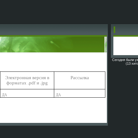
Сегодня были у
(13 хит
Электронная версия в
Рассылка
форматах .
pdf
и .
jpg
ДА
ДА