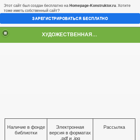
Этот сайт был создан бесплатно на
Homepage-Konstruktor.ru
. Хотите
тоже иметь собственный сайт?
ЗАРЕГИСТРИРОВАТЬСЯ БЕСПЛАТНО
ХУДОЖЕСТВЕННАЯ И УЧЕБНАЯ ЛИТЕРАТУРА
РИАЛА
ЯЗ.
СКОГО ЯЗЫКА
ЕЛЬНОГО ИЗУЧ-Я
ЯЗ.
Наличие в фонде
Электронная
Рассылка
библиотки
версия в форматах
.
pdf
и .
jpg